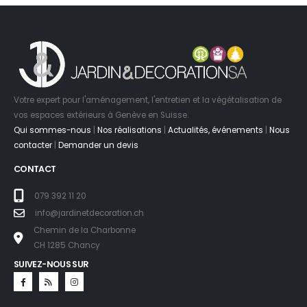
Votre expert pour l'aménagement, l'entretien et la végétalisation de
vos espaces extérieurs à Genève en Suisse.
Qui sommes-nous
|
Nos réalisations
|
Actualités, événements
|
Nous
contacter
|
Demander un devis
CONTACT
079 392 11 20
info@jardinetdecoration.ch
Chemin de la Charbonne
CH 1285 Chancy
SUIVEZ-NOUS SUR