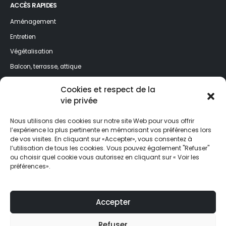
ACCÈS RAPIDES
Aménagement
Entretien
Végétalisation
Balcon, terrasse, attique
Jardin, espaces verts
Cookies et respect de la
vie privée
NEWSLETTER
Nous utilisons des cookies sur notre site Web pour vous offrir
Profitez de nos meilleurs conseils toute l’année ! Inscrivez-vous à la
l’expérience la plus pertinente en mémorisant vos préférences lors
newsletter et ne ratez rien de l'actualité de Jardin&Décoration.
de vos visites. En cliquant sur «Accepter», vous consentez à
l’utilisation de tous les cookies. Vous pouvez également "Refuser"
ou choisir quel cookie vous autorisez en cliquant sur « Voir les
préférences».
Jardin&Décoration intervient sur les communes du
canton de Genève et du canton de Vaud
Accepter
© 2025 Sapin&Décoration SA, Tous droits réservés |
Création site
Refuser