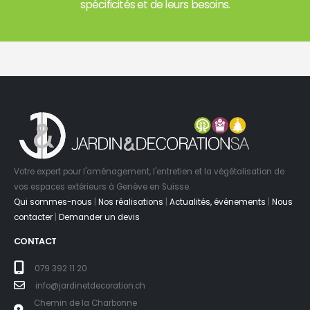
spécificités et de leurs besoins.
Votre expert pour l'aménagement, l'entretien et la végétalisation de
vos espaces extérieurs à Genève en Suisse.
Qui sommes-nous
|
Nos réalisations
|
Actualités, événements
|
Nous
contacter
|
Demander un devis
CONTACT
079 392 11 20
info@jardinetdecoration.ch
Chemin de la Charbonne