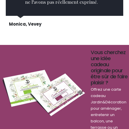
ne l’avons pas réellement exprimé.
Monica, Vevey
Vous cherchez
une idée
cadeau
originale pour
être sûr de faire
plaisir ?
Offrez une carte
cadeau
Jardin&Décoration
pour aménager,
entretenir un
balcon, une
terrasse ou un