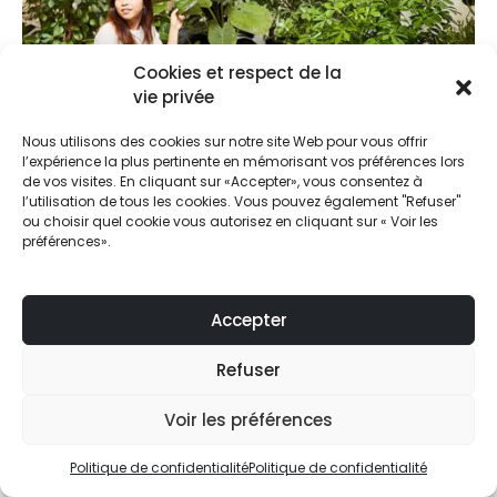
Cookies et respect de la
vie privée
Nous utilisons des cookies sur notre site Web pour vous offrir
l’expérience la plus pertinente en mémorisant vos préférences lors
de vos visites. En cliquant sur «Accepter», vous consentez à
l’utilisation de tous les cookies. Vous pouvez également "Refuser"
ou choisir quel cookie vous autorisez en cliquant sur « Voir les
Location plantes vertes
préférences».
Vous souhaitez apporter une touche végétale pour un
évènement de quelques heures ou de quelques jours ?
Accepter
Mariage, anniversaire, fête familiale, foire, salon, séminaire,
soirée du personnel, événement associatif, événement
Refuser
sportif,...
Réalisations
Voir les préférences
LIRE LA SUITE...
Politique de confidentialité
Politique de confidentialité