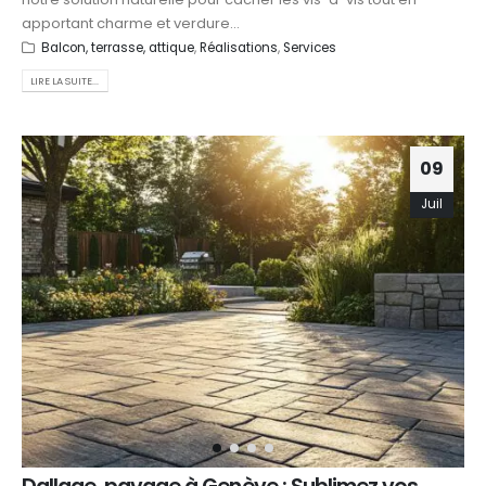
apportant charme et verdure...
Balcon, terrasse, attique
,
Réalisations
,
Services
LIRE LA SUITE...
09
Juil