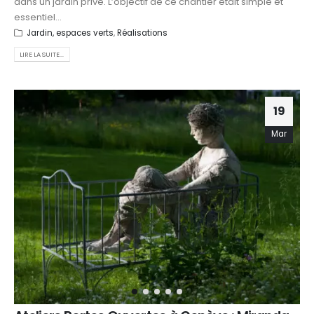
dans un jardin privé. L’objectif de ce chantier était simple et
essentiel...
Jardin, espaces verts
,
Réalisations
LIRE LA SUITE...
19
Mar