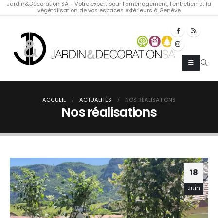
Jardin&Décoration SA - Votre expert pour l'aménagement, l'entretien et la
végétalisation de vos espaces extérieurs à Genève
ACCUEIL
ACTUALITÉS
NOS RÉALISATIONS
Nos réalisations
18
Juin