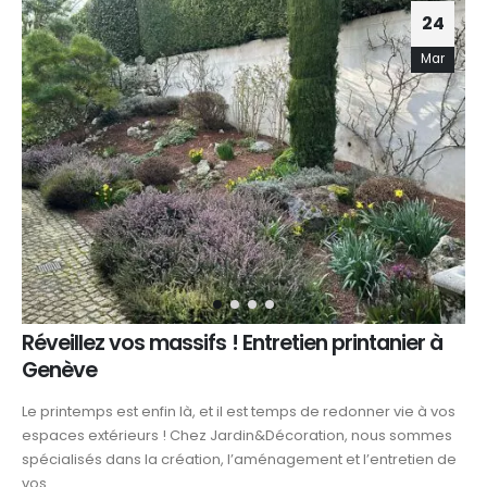
24
Mar
Réveillez vos massifs ! Entretien printanier à
Genève
Le printemps est enfin là, et il est temps de redonner vie à vos
espaces extérieurs ! Chez Jardin&Décoration, nous sommes
spécialisés dans la création, l’aménagement et l’entretien de
vos...