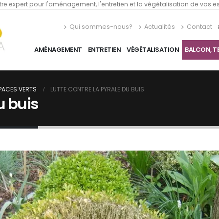
re expert pour l'aménagement, l'entretien et la végétalisation de vos 
Qui sommes-nous?
Actualités
Contact
AMÉNAGEMENT
ENTRETIEN
VÉGÉTALISATION
BALCON, T
SPACES VERTS
LUTTE CONTRE LA PYRALE DU BUIS
u buis