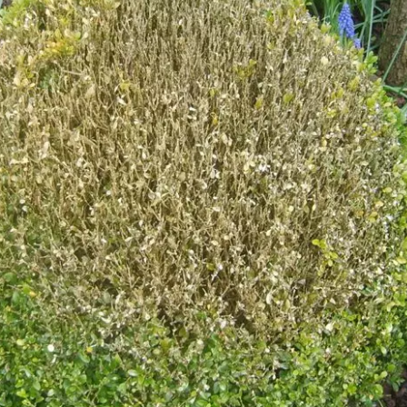
ur
Terrasse et petit balcon en
Arrosage du jard
ville : comment optimiser
Genève : les bon
chaque mètre carré ?
période de séch
4 mai 2026
4 août 2026
25ème fête des plantes et
Balcon desséché 
de la nature à Vétraz-
vacances : com
Monthoux: 09 et 10 Mai 2026
sauver ses plant
Genève ?
27 avril 2026
24 juillet 2026