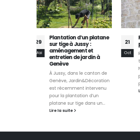
un platane
Réfection allée dallage
21
19
y :
pavés – Bernex, Genève
 et
Oct
Juin
Redonnez vie à vos
ardin à
terrasses et allées pavées.
Nous sommes intervenus ici
e canton de
pour la réfection d'une allée
&Décoration
pavée en réalisant des...
intervenu
Lire la suite
on d’un
dans un...