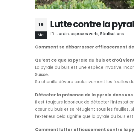
Comment aménager un
balcon gourmand et
Lutte contre la pyra
favoriser la biodiversité e
19
ville à Genève ?
14 mai 2026
Jardin, espaces verts
,
Réalisations
Mai
Comment se débarrasser efficacement de l
Qu’est ce que la pyrale du buis et d’où vien
La pyrale du buis est une espèce invasive. Inco
Suisse.
Sa chenille dévore exclusivement les feuilles de
Détecter la présence de la pyrale dans vos 
Il est toujours laborieux de détecter l’infestatio
cœur du buis et se réfugient sous les feuilles
.
S
l’extérieur cela signifie que la pyrale du buis es
Comment lutter efficacement contre la py