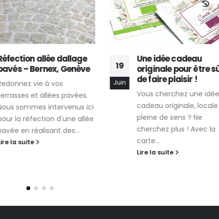
Une idée cadeau
Votre balcon végét
19
originale pour être sûr
terrasse arborée o
de faire plaisir !
jardin paysager mé
Mai
le meilleur entretie
Vous cherchez une idée de
À Genève, chaque m²
cadeau originale, locale et
végétalisé est un peti
pleine de sens ? Ne
de paradis. Pour qu’il 
cherchez plus ! Avec la
luxuriant, harmonieux
carte...
pleine santé...
Lire la suite
Lire la suite