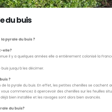
J&D conseils – Quelles
plantes choisir en bac pour
Créer de l’ombre
un balcon résistant à la
naturellement s
chaleur ?
terrasse à Genè
le du buis
n
aux plantes
15 avril 2026
8 juillet 2026
a pyrale du buis ?
t-elle?
nnue il y a quelques années elle a entièrement colonisé la France
 buis jusqu’à les décimer.
buis ?
n de la pyrale du buis. En effet, les petites chenilles se cachent 
i vous commencez à apercevoir des chenilles sur les feuilles sit
t déjà bien installée et les ravages sont alors bien avancés.
rale du buis?