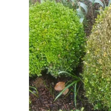
Plantation d’un platane s
tige à Jussy :
aménagement et
entretien de jardin à Genève
29 mai 2026
Comment aménager un
balcon ou une terrasse à
Genève pour en profiter
toute l’année ?
20 mai 2026