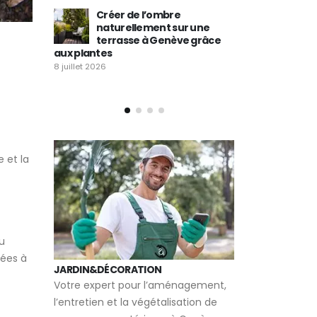
Comment créer de
ur une
l’intimité sur sa terrasse à
Commen
ve grâce
Genève avec des plantes
balcon 
en bac ?
favorise
ville à Genève ?
9 juin 2026
14 mai 2026
 et la
au
uées à
JARDIN&DÉCORATION
Votre expert pour l’aménagement,
l’entretien et la végétalisation de