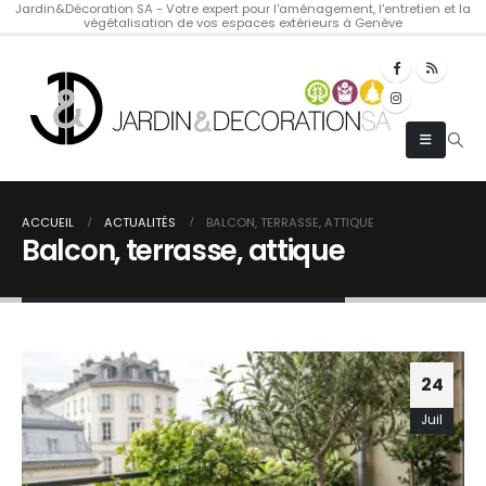
Jardin&Décoration SA - Votre expert pour l'aménagement, l'entretien et la
végétalisation de vos espaces extérieurs à Genève
ACCUEIL
ACTUALITÉS
BALCON, TERRASSE, ATTIQUE
Balcon, terrasse, attique
24
Juil