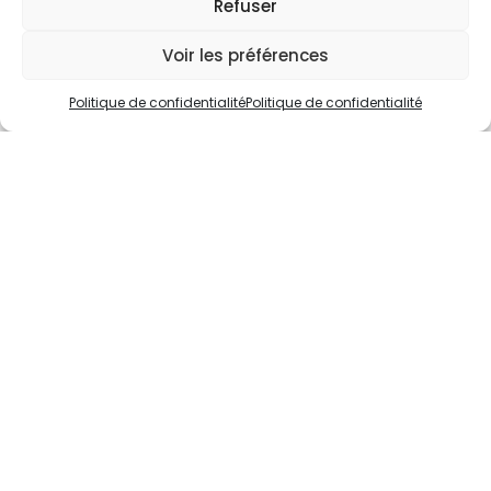
Entretien d’automne : préparez vos massifs,
Refuser
bacs et jardinières pour la belle saison à venir
Voir les préférences
L’automne est la saison idéale pour préparer vos plantes en
pot et vos espaces extérieurs avant l’hiver. Chez
Politique de confidentialité
Politique de confidentialité
Jardin&Décoration, nous...
Balcon, terrasse, attique
,
Jardin, espaces verts
,
Réalisations
,
Services
LIRE LA SUITE...
29
Sep