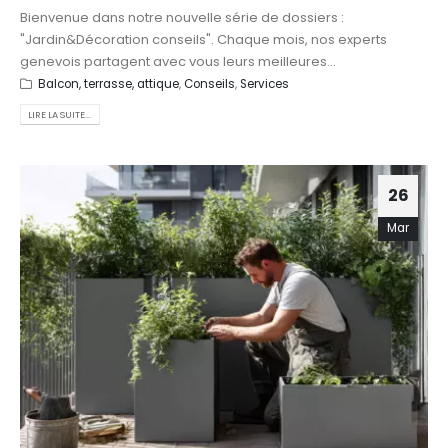
Bienvenue dans notre nouvelle série de dossiers :
"Jardin&Décoration conseils". Chaque mois, nos experts
genevois partagent avec vous leurs meilleures...
Balcon, terrasse, attique
,
Conseils
,
Services
LIRE LA SUITE...
26
Mar