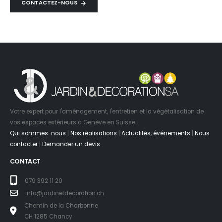
CONTACTEZ-NOUS
Votre expert pour l'aménagement, l'entretien et la végétalisation de
vos espaces extérieurs à Genève en Suisse.
Qui sommes-nous
|
Nos réalisations
|
Actualités, événements
|
Nous
contacter
|
Demander un devis
CONTACT
079 392 11 20
info@jardinetdecoration.ch
Chemin de la Charbonne
CH 1285 Chancy