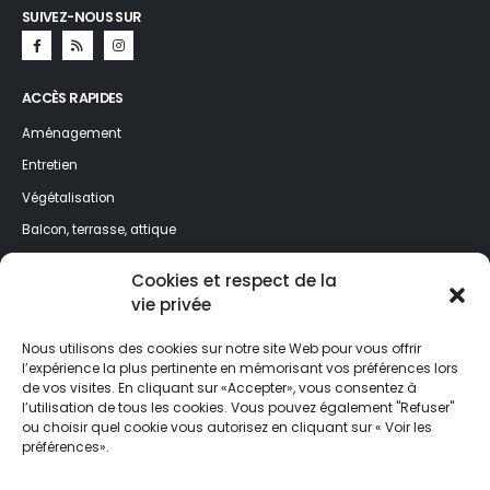
SUIVEZ-NOUS SUR
ACCÈS RAPIDES
Aménagement
Entretien
Végétalisation
Balcon, terrasse, attique
Jardin, espaces verts
Cookies et respect de la
vie privée
NEWSLETTER
Nous utilisons des cookies sur notre site Web pour vous offrir
Profitez de nos meilleurs conseils toute l’année ! Inscrivez-vous à la
l’expérience la plus pertinente en mémorisant vos préférences lors
newsletter et ne ratez rien de l'actualité de Jardin&Décoration.
de vos visites. En cliquant sur «Accepter», vous consentez à
l’utilisation de tous les cookies. Vous pouvez également "Refuser"
ou choisir quel cookie vous autorisez en cliquant sur « Voir les
préférences».