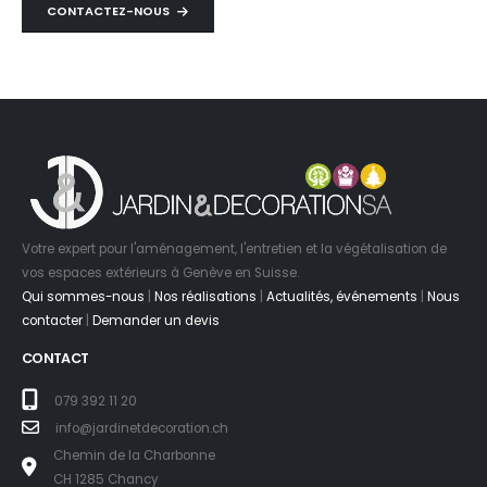
CONTACTEZ-NOUS
Votre expert pour l'aménagement, l'entretien et la végétalisation de
vos espaces extérieurs à Genève en Suisse.
Qui sommes-nous
|
Nos réalisations
|
Actualités, événements
|
Nous
contacter
|
Demander un devis
CONTACT
079 392 11 20
info@jardinetdecoration.ch
Chemin de la Charbonne
CH 1285 Chancy