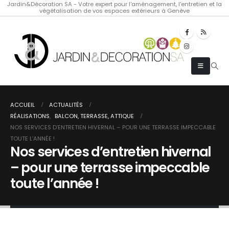
Jardin&Décoration SA - Votre expert pour l'aménagement, l'entretien et la
végétalisation de vos espaces extérieurs à Genève
ACCUEIL
ACTUALITÉS
RÉALISATIONS
,
BALCON, TERRASSE, ATTIQUE
NOS SERVICES D’ENTRETIEN HIVERNAL – POUR UNE TERRASSE IMPECCABLE
TOUTE L’ANNÉE !
Nos services d’entretien hivernal
– pour une terrasse impeccable
toute l’année !