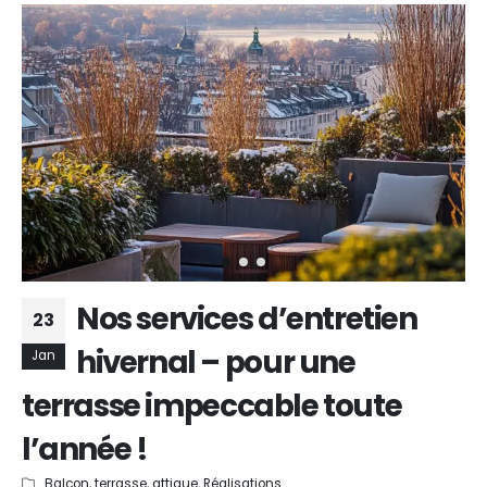
Nos services d’entretien
23
hivernal – pour une
Jan
terrasse impeccable toute
l’année !
Balcon, terrasse, attique
,
Réalisations