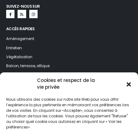
SUIVEZ-NOUS SUR
ACCÈS RAPIDES
Aménagement
Entretien
Végétalisation
Balcon, terrasse, attique
Jardin, espaces verts
Cookies et respect de la
vie privée
NEWSLETTER
Nous utilisons des cookies sur notre site Web pour vous offrir
Profitez de nos meilleurs conseils toute l’année ! Inscrivez-vous à la
l’expérience la plus pertinente en mémorisant vos préférences lors
newsletter et ne ratez rien de l'actualité de Jardin&Décoration.
de vos visites. En cliquant sur «Accepter», vous consentez à
l’utilisation de tous les cookies. Vous pouvez également "Refuser"
ou choisir quel cookie vous autorisez en cliquant sur « Voir les
préférences».