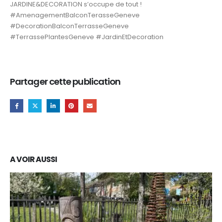
JARDINE&DECORATION s’occupe de tout !
#AmenagementBalconTerasseGeneve
#DecorationBalconTerrasseGeneve
#TerrassePlantesGeneve #JardinEtDecoration
Partager cette publication
A VOIR AUSSI