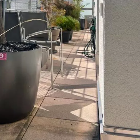
ur
Terrasse et petit balcon en
Arrosage du jard
ville : comment optimiser
Genève : les bon
chaque mètre carré ?
période de séch
4 mai 2026
4 août 2026
25ème fête des plantes et
Balcon desséché 
de la nature à Vétraz-
vacances : com
Monthoux: 09 et 10 Mai 2026
sauver ses plant
Genève ?
27 avril 2026
24 juillet 2026