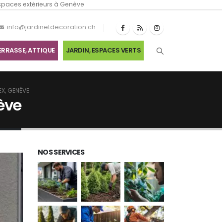
espaces extérieurs à Genève
info@jardinetdecoration.ch
ERRASSE, ATTIQUE
JARDIN, ESPACES VERTS
EX, GENÈVE
nève
NOS SERVICES