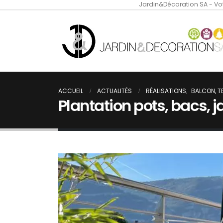
Jardin&Décoration SA - Vot
ACCUEIL
ACTUALITÉS
RÉALISATIONS
,
BALCON, T
Plantation pots, bacs, 