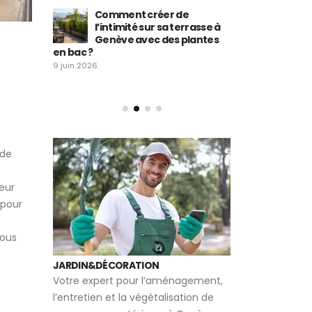
Comment créer de
ur une
l’intimité sur sa terrasse à
Commen
ve grâce
Genève avec des plantes
balcon 
en bac ?
favorise
ville à Genève ?
9 juin 2026
14 mai 2026
 de
eur
 pour
nous
JARDIN&DÉCORATION
Votre expert pour l’aménagement,
l’entretien et la végétalisation de