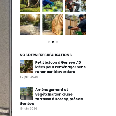
NOS DERNIÈRES RÉALISATIONS
in à
Petit balcon à Genève : 10
Plantati
s gestes en
idées pour l’aménager sans
tige à Ju
eresse
renoncer à la verdure
aménag
entretien de jar
30 juin 2026
29 mai 2026
après les
Aménagement et
ment
végétalisation d’une
Commen
es à
terrasse à Bossey, près de
balcon 
Genève
Genève 
toute l’année ?
18 juin 2026
20 mai 2026