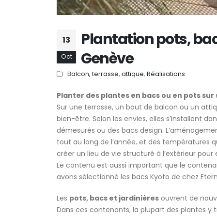
Comment aménager un
balcon gourmand et
Plantation pots, bac
favoriser la biodiversité e
13
ville à Genève ?
Genève
14 mai 2026
Oct
Balcon, terrasse, attique
,
Réalisations
Planter des plantes en bacs ou en pots sur
Sur une terrasse, un bout de balcon ou un atti
bien-être. Selon les envies, elles s’installent 
démesurés ou des bacs design. L’aménagement dé
tout au long de l’année, et des températures q
créer un lieu de vie structuré à l’extérieur pour 
Le contenu est aussi important que le cont
avons sélectionné les bacs Kyoto de chez Eterni
Les
pots, bacs et jardinières
ouvrent de nouvea
Dans ces contenants, la plupart des plantes y 