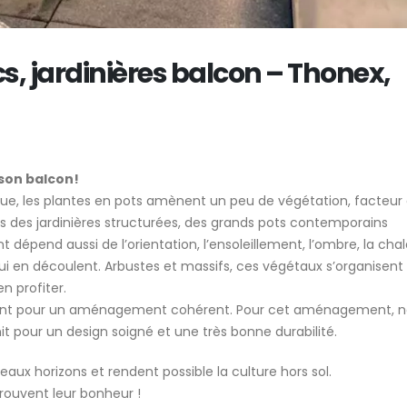
J&D conseils – Quelles
plantes choisir en bac pour
Créer de l’ombre
un balcon résistant à la
naturellement s
chaleur ?
terrasse à Genè
s, jardinières balcon – Thonex,
n
aux plantes
15 avril 2026
8 juillet 2026
 son balcon!
que, les plantes en pots amènent un peu de végétation, facteur
dans des jardinières structurées, des grands pots contemporains
pend aussi de l’orientation, l’ensoleillement, l’ombre, la chal
ui en découlent. Arbustes et massifs, ces végétaux s’organisent
en profiter.
enant pour un aménagement cohérent. Pour cet aménagement, 
t pour un design soigné et une très bonne durabilité.
ux horizons et rendent possible la culture hors sol.
trouvent leur bonheur !