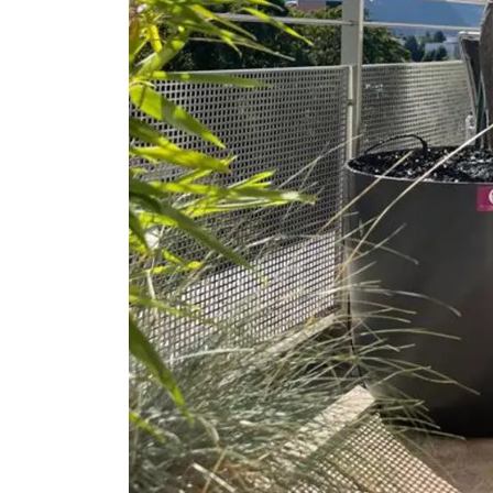
Plantation d’un platane s
tige à Jussy :
aménagement et
entretien de jardin à Genève
29 mai 2026
Comment aménager un
balcon ou une terrasse à
Genève pour en profiter
toute l’année ?
20 mai 2026