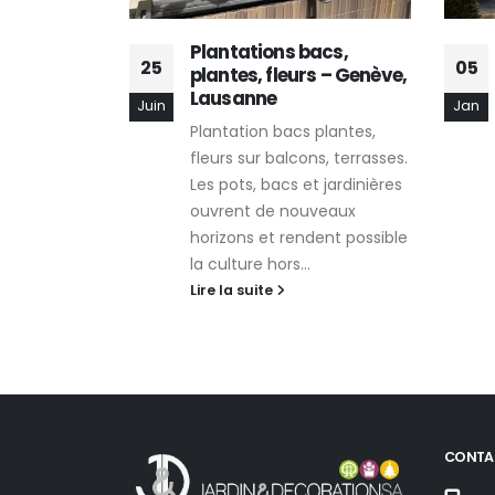
e dallage
Plantations bacs,
25
05
x, Genève
plantes, fleurs – Genève,
Lausanne
Juin
Jan
enir vos
Plantation bacs plantes,
ées pavées.
fleurs sur balcons, terrasses.
tervenus ici
Les pots, bacs et jardinières
ge et
ouvrent de nouveaux
e allée pavée
horizons et rendent possible
...
la culture hors...
Lire la suite
CONTA