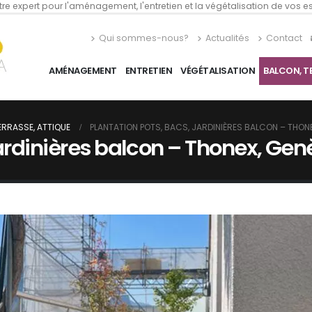
re expert pour l'aménagement, l'entretien et la végétalisation de vos 
Qui sommes-nous?
Actualités
Contact
AMÉNAGEMENT
ENTRETIEN
VÉGÉTALISATION
BALCON, T
ERRASSE, ATTIQUE
PLANTATION POTS, BACS, JARDINIÈRES BALCON – THON
jardinières balcon – Thonex, Ge