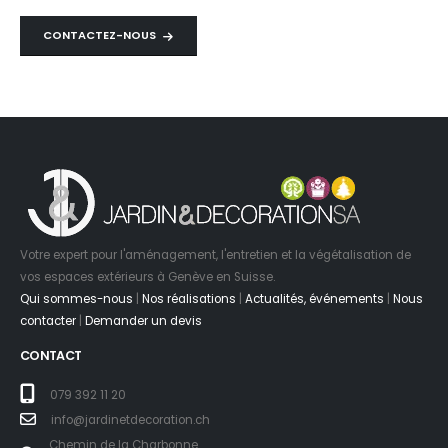
CONTACTEZ-NOUS
Votre expert pour l'aménagement, l'entretien et la végétalisation de
vos espaces extérieurs à Genève en Suisse.
Qui sommes-nous
|
Nos réalisations
|
Actualités, événements
|
Nous
contacter
|
Demander un devis
CONTACT
079 392 11 20
info@jardinetdecoration.ch
Chemin de la Charbonne