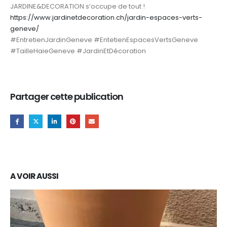
JARDINE&DECORATION s’occupe de tout !
https://www.jardinetdecoration.ch/jardin-espaces-verts-
geneve/
#EntretienJardinGeneve #EntetienEspacesVertsGeneve
#TailleHaieGeneve #JardinEtDécoration
Partager cette publication
A VOIR AUSSI