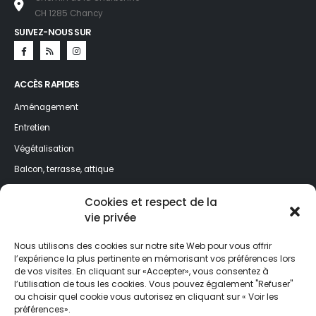
CH 1285 Chancy
SUIVEZ-NOUS SUR
ACCÈS RAPIDES
Aménagement
Entretien
Végétalisation
Balcon, terrasse, attique
Jardin, espaces verts
Cookies et respect de la
vie privée
NEWSLETTER
Nous utilisons des cookies sur notre site Web pour vous offrir
Profitez de nos meilleurs conseils toute l’année ! Inscrivez-vous à la
l’expérience la plus pertinente en mémorisant vos préférences lors
newsletter et ne ratez rien de l'actualité de Jardin&Décoration.
de vos visites. En cliquant sur «Accepter», vous consentez à
l’utilisation de tous les cookies. Vous pouvez également "Refuser"
ou choisir quel cookie vous autorisez en cliquant sur « Voir les
préférences».